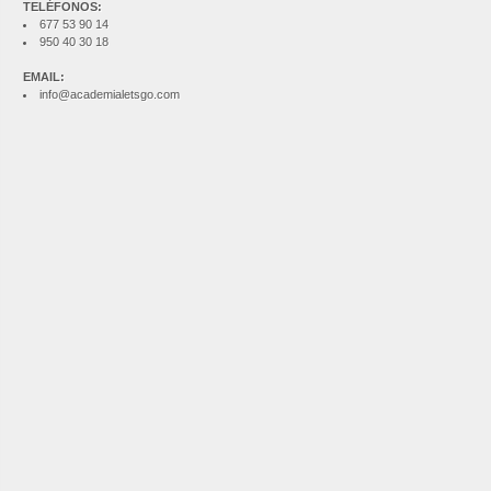
TELÉFONOS:
677 53 90 14
950 40 30 18
EMAIL:
info@academialetsgo.com